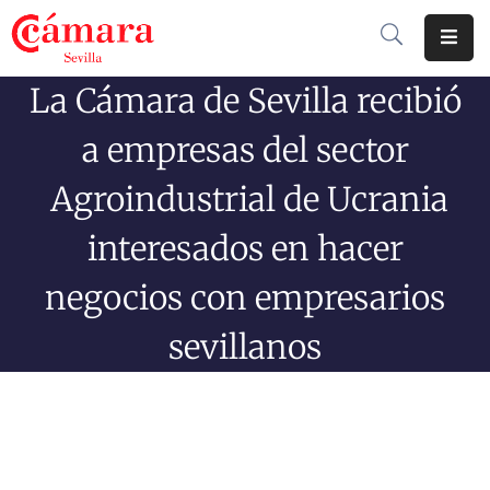
La Cámara de Sevilla recibió
Cámara
De
a empresas del sector
Comercio
Agroindustrial de Ucrania
Soluciones
interesados en hacer
Club
Cámara
negocios con empresarios
Internacional
sevillanos
Formación
Jornadas
Tramitaciones