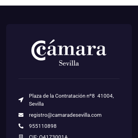
Mediación y Arbitraje
Plaza de la Contratación nº8 41004,
Sevilla
registro@camaradesevilla.com
955110898
CIF: Q4173001A