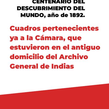
CENTENARIO DEL
DESCUBRIMIENTO DEL
MUNDO, año de 1892.
Cuadros pertenecientes
ya a la Cámara, que
estuvieron en el antiguo
domicilio del
Archivo
General de Indias