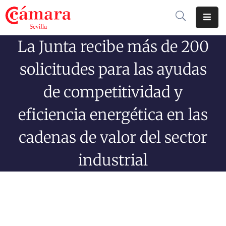
La Junta recibe más de 200
Cámara
De
solicitudes para las ayudas
Comercio
de competitividad y
Soluciones
eficiencia energética en las
Club
Cámara
cadenas de valor del sector
Internacional
industrial
Formación
Jornadas
Tramitaciones