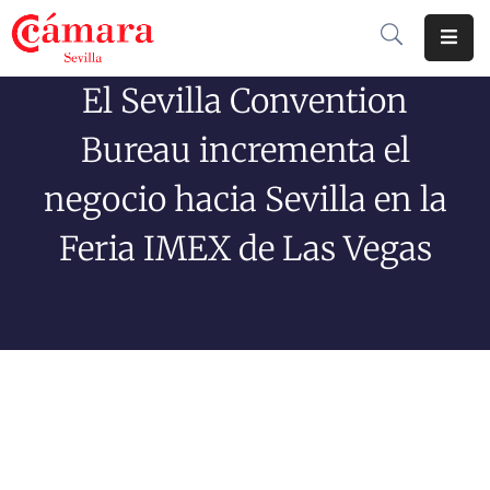
El Sevilla Convention
Cámara
De
Bureau incrementa el
Comercio
negocio hacia Sevilla en la
Soluciones
Feria IMEX de Las Vegas
Club
Cámara
Internacional
Formación
Jornadas
Tramitaciones