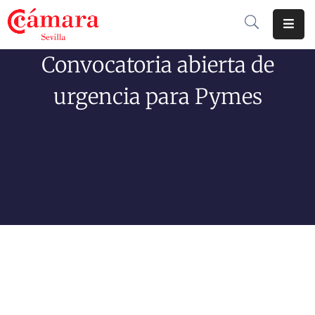
Convocatoria abierta de
Cámara
De
urgencia para Pymes
Comercio
Soluciones
Club
Cámara
Internacional
Formación
Jornadas
Tramitaciones