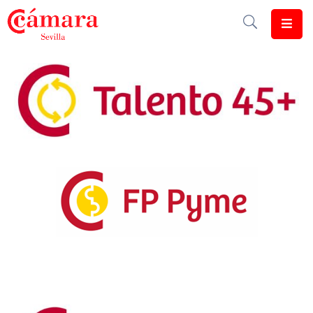
Cámara
De
Comercio
Soluciones
Club
Cámara
Internacional
Formación
Jornadas
Tramitaciones