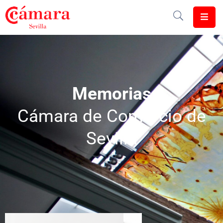
Cámara
De
Comercio
Memorias
Soluciones
Cámara de Comercio de
Club
Cámara
Sevilla
Internacional
Formación
Jornadas
Tramitaciones