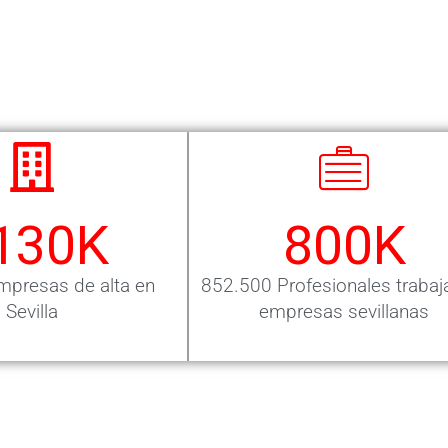
130
K
800
K
presas de alta en
852.500 Profesionales trabaj
Sevilla
empresas sevillanas