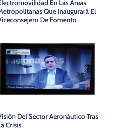
Electromovilidad En Las Áreas
Metropolitanas Que Inaugurará El
Viceconsejero De Fomento
Visión Del Sector Aeronáutico Tras
La Crisis