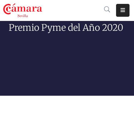
Premio Pyme del Año 2020
Cámara
De
Comercio
Soluciones
Club
Cámara
Internacional
Formación
Jornadas
Tramitaciones