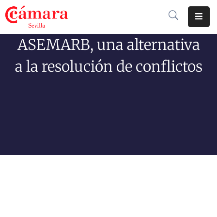
ASEMARB, una alternativa
Cámara
De
a la resolución de conflictos
Comercio
Soluciones
Club
Cámara
Internacional
Formación
Jornadas
Tramitaciones