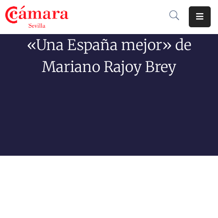
«Una España mejor» de
Cámara
De
Mariano Rajoy Brey
Comercio
Soluciones
Club
Cámara
Internacional
Formación
Jornadas
Tramitaciones