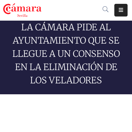
LA CÁMARA PIDE AL
Cámara
De
AYUNTAMIENTO QUE SE
Comercio
LLEGUE A UN CONSENSO
Soluciones
EN LA ELIMINACIÓN DE
Club
Cámara
LOS VELADORES
Internacional
Formación
Jornadas
Tramitaciones