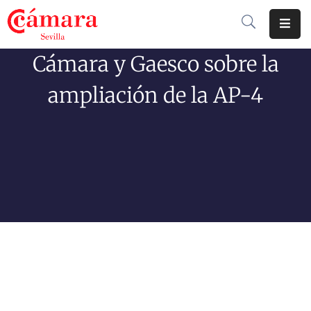
Cámara y Gaesco sobre la
Cámara
De
ampliación de la AP-4
Comercio
Soluciones
Club
Cámara
Internacional
Formación
Jornadas
Tramitaciones