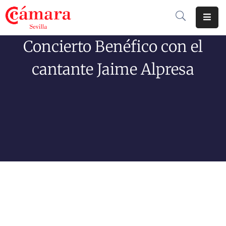
Concierto Benéfico con el
Cámara
De
cantante Jaime Alpresa
Comercio
Soluciones
Club
Cámara
Internacional
Formación
Jornadas
Tramitaciones