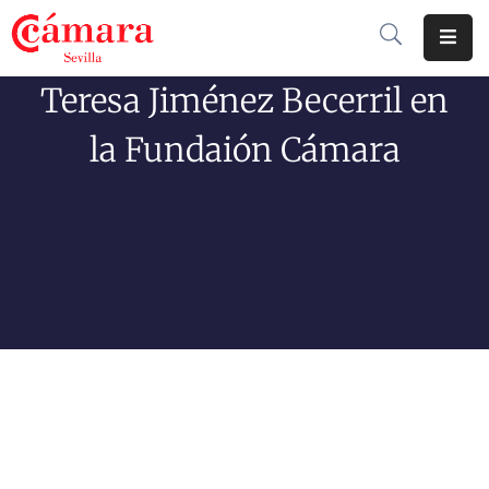
Teresa Jiménez Becerril en
Cámara
De
la Fundaión Cámara
Comercio
Soluciones
Club
Cámara
Internacional
Formación
Jornadas
Tramitaciones