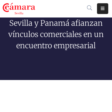
Sevilla y Panamá afianzan
Cámara
De
vínculos comerciales en un
Comercio
encuentro empresarial
Soluciones
Club
Cámara
Internacional
Formación
Jornadas
Tramitaciones