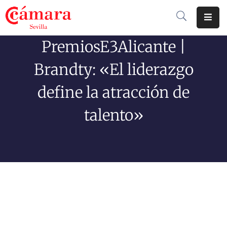
PremiosE3Alicante |
Cámara
De
Brandty: «El liderazgo
Comercio
define la atracción de
Soluciones
talento»
Club
Cámara
Internacional
Formación
Jornadas
Tramitaciones