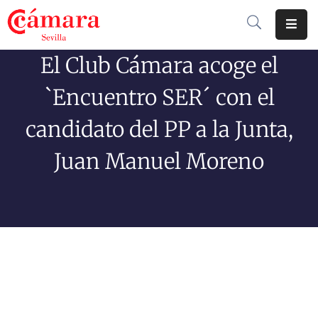
El Club Cámara acoge el
Cámara
De
`Encuentro SER´ con el
Comercio
candidato del PP a la Junta,
Soluciones
Juan Manuel Moreno
Club
Cámara
Internacional
Formación
Jornadas
Tramitaciones