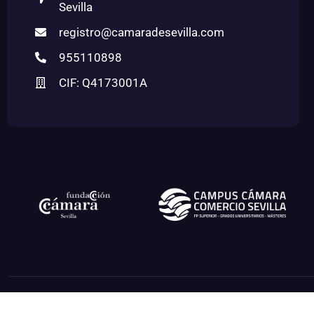
Sevilla
registro@camaradesevilla.com
955110898
CIF: Q4173001A