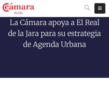
La Cámara apoya a El Real
Cámara
De
de la Jara para su estrategia
Comercio
de Agenda Urbana
Soluciones
Club
Cámara
Internacional
Formación
Jornadas
Tramitaciones