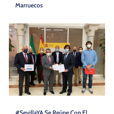
Marruecos
#SevillaYA Se Reúne Con El