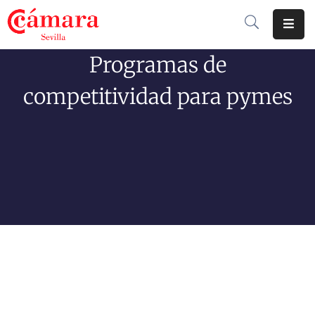
Programas de
Cámara
De
competitividad para pymes
Comercio
Soluciones
Club
Cámara
Internacional
Formación
Jornadas
Tramitaciones