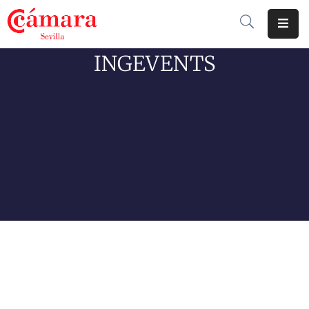
INGEVENTS
Cámara
De
Comercio
Soluciones
Club
Cámara
Internacional
Formación
Jornadas
Tramitaciones