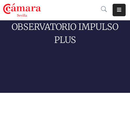
OBSERVATORIO IMPULSO
Cámara
De
PLUS
Comercio
Soluciones
Club
Cámara
Internacional
Formación
Jornadas
Tramitaciones