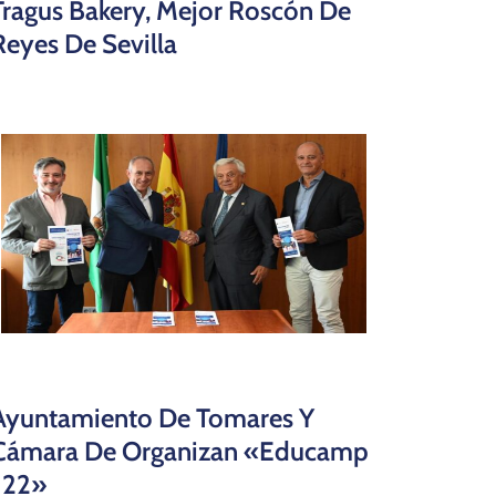
Tragus Bakery, Mejor Roscón De
Reyes De Sevilla
Ayuntamiento De Tomares Y
Cámara De Organizan «educamp
´22»