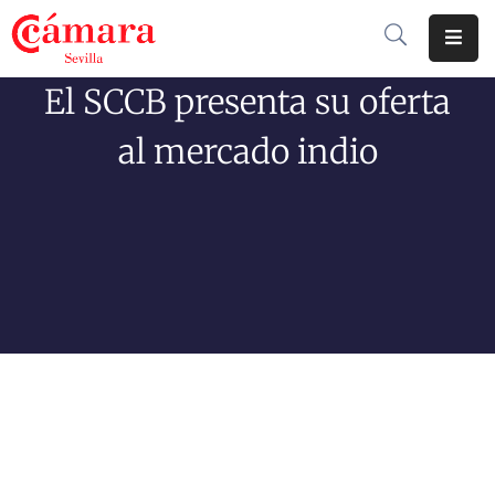
El SCCB presenta su oferta
Cámara
De
al mercado indio
Comercio
Soluciones
Club
Cámara
Internacional
Formación
Jornadas
Tramitaciones