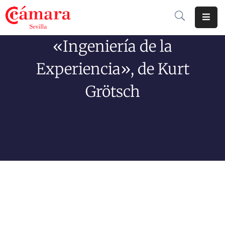
«Ingeniería de la
Cámara
De
Experiencia», de Kurt
Comercio
Grötsch
Soluciones
Club
Cámara
Internacional
Formación
Jornadas
Tramitaciones