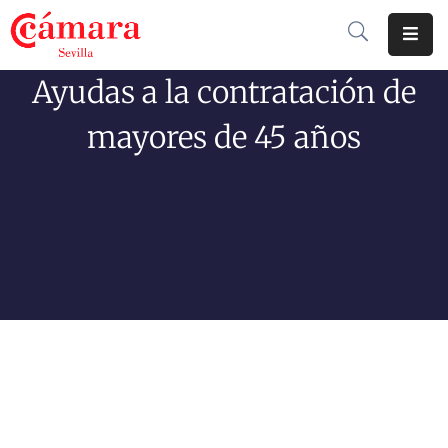
Ayudas a la contratación de
Cámara
De
mayores de 45 años
Comercio
Soluciones
Club
Cámara
Internacional
Formación
Jornadas
Tramitaciones