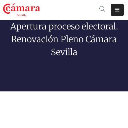
Apertura proceso electoral.
Cámara
De
Renovación Pleno Cámara
Comercio
Sevilla
Soluciones
Club
Cámara
Internacional
Formación
Jornadas
Tramitaciones