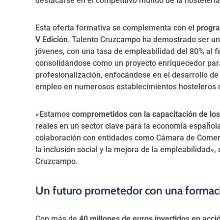
destacarse en el competitivo mundo de la hostelería
Esta oferta formativa se complementa con el
progra
V Edición
. Talento Cruzcampo ha demostrado ser un 
jóvenes, con una tasa de empleabilidad del 80% al fi
consolidándose como un proyecto enriquecedor para e
profesionalización, enfocándose en el desarrollo de
empleo en numerosos establecimientos hosteleros d
«Estamos
comprometidos con la capacitación de lo
reales en un sector clave para la economía española
colaboración con entidades como Cámara de Comerci
la inclusión social y la mejora de la empleabilidad
Cruzcampo.
Un futuro prometedor con una formaci
Con más de
40 millones de euros invertidos en acció