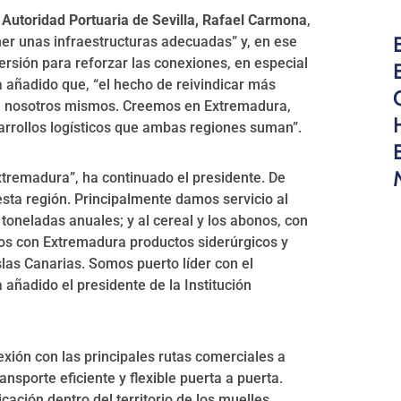
a
Autoridad Portuaria de Sevilla, Rafael Carmona
,
ener unas infraestructuras adecuadas” y, en ese
rsión para reforzar las conexiones, en especial
a añadido que, “el hecho de reivindicar más
en nosotros mismos. Creemos en Extremadura,
sarrollos logísticos que ambas regiones suman”.
Extremadura”, ha continuado el presidente. De
esta región. Principalmente damos servicio al
oneladas anuales; y al cereal y los abonos, con
s con Extremadura productos siderúrgicos y
slas Canarias. Somos puerto líder con el
añadido el presidente de la Institución
exión con las principales rutas comerciales a
ansporte eficiente y flexible puerta a puerta.
ción dentro del territorio de los muelles