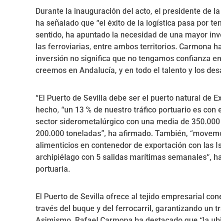
Durante la inauguración del acto, el presidente de l
ha señalado que “el éxito de la logística pasa por t
sentido, ha apuntado la necesidad de una mayor inve
las ferroviarias, entre ambos territorios. Carmona h
inversión no significa que no tengamos confianza 
creemos en Andalucía, y en todo el talento y los de
“El Puerto de Sevilla debe ser el puerto natural de 
hecho, “un 13 % de nuestro tráfico portuario es con 
sector siderometalúrgico con una media de 350.000 t
200.000 toneladas”, ha afirmado. También, “movemo
alimenticios en contenedor de exportación con las I
archipiélago con 5 salidas marítimas semanales”, ha 
portuaria.
El Puerto de Sevilla ofrece al tejido empresarial con
través del buque y del ferrocarril, garantizando un tr
Asimismo, Rafael Carmona ha destacado que “la ubica