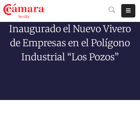
Inaugurado el Nuevo Vivero
Cámara
De
de Empresas en el Polígono
Comercio
Industrial “Los Pozos”
Soluciones
Club
Cámara
Internacional
Formación
Jornadas
Tramitaciones