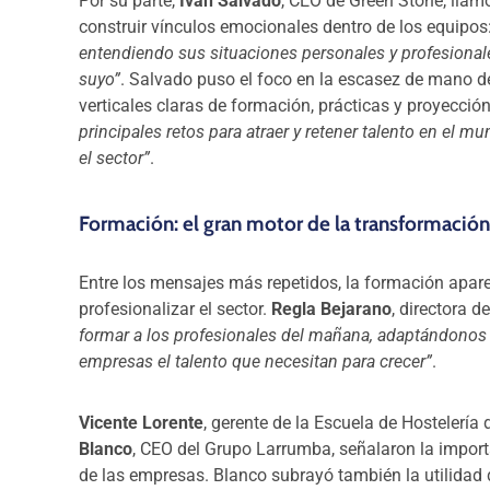
Por su parte,
Iván Salvado
, CEO de Green Stone, llamó
construir vínculos emocionales dentro de los equipos
entendiendo sus situaciones personales y profesional
suyo”
. Salvado puso el foco en la escasez de mano de
verticales claras de formación, prácticas y proyecci
principales retos para atraer y retener talento en el m
el sector”
.
Formación: el gran motor de la transformación
Entre los mensajes más repetidos, la formación apar
profesionalizar el sector.
Regla Bejarano
, directora 
formar a los profesionales del mañana, adaptándonos 
empresas el talento que necesitan para crecer”
.
Vicente Lorente
, gerente de la Escuela de Hostelerí
Blanco
, CEO del Grupo Larrumba, señalaron la importa
de las empresas. Blanco subrayó también la utilidad 