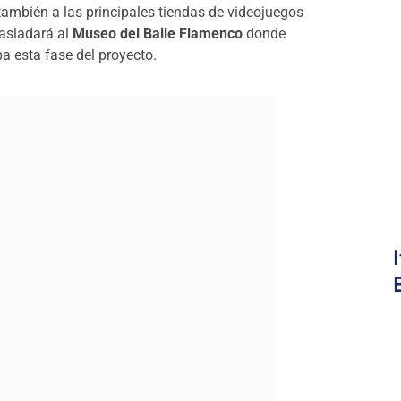
también a las principales tiendas de videojuegos
rasladará al
Museo del Baile Flamenco
donde
a esta fase del proyecto.
eo y por extensión se conocerá también a la
mpacto sobre el Museo, sobre el Mundo del Flamenco
MBF trabaja con distintos estamentos turísticos
alancamiento para consolidar la imagen de Sevilla
o.
a los participantes ganadores
que deseen visitar
a y provincia a través de una plataforma de
gestión de los eventos como una tendencia actual
racterizado al haber acogido recientemente el
on más de 600 estudiosos de esta faceta
tación a los eventos.