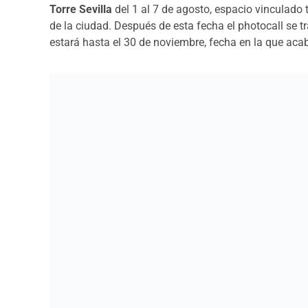
Torre Sevilla
del 1 al 7 de agosto, espacio vinculado 
de la ciudad. Después de esta fecha el photocall se t
estará hasta el 30 de noviembre, fecha en la que acab
Millones de jugadores
visitarán digitalmente el Mus
ciudad
. En este sentido la acción tendrá un triple i
y por extensión sobre Sevilla. En estos momentos el 
culturales de Sevilla para usar este impacto como ap
como destino de ensueño, fantasía, belleza y flamenc
Las empresas asociadas al SCCB ofrecerán
premios 
la ciudad, como estímulo para la promoción de Sevill
entretenimiento digital que también se utiliza en la 
en auge, motivo por el que también el SCCB, se ha ca
congreso internacional de juegos digitales, DIGRA, c
tecnológica, social y del entretenimiento y de su adap