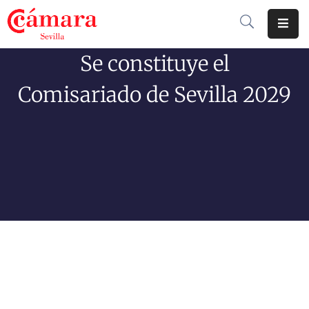
Se constituye el
Cámara
De
Comisariado de Sevilla 2029
Comercio
Soluciones
Club
Cámara
Internacional
Formación
Jornadas
Tramitaciones