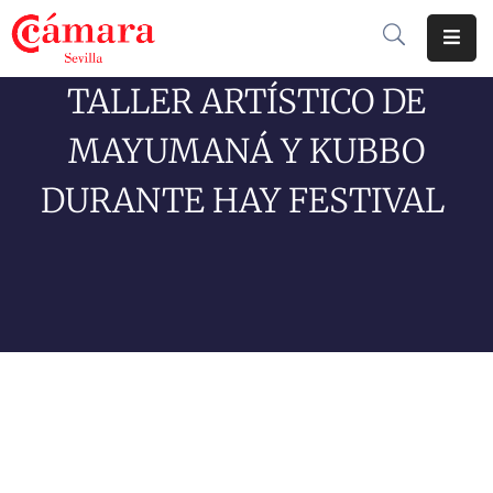
TALLER ARTÍSTICO DE
Cámara
De
MAYUMANÁ Y KUBBO
Comercio
DURANTE HAY FESTIVAL
Soluciones
Club
Cámara
Internacional
Formación
Jornadas
Tramitaciones