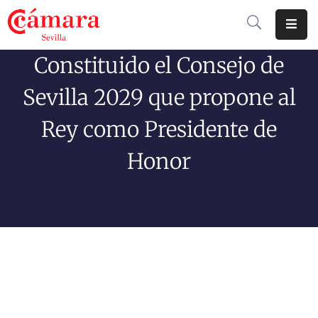
Constituido el Consejo de
Cámara
De
Sevilla 2029 que propone al
Comercio
Rey como Presidente de
Soluciones
Honor
Club
Cámara
Internacional
Formación
Jornadas
Tramitaciones