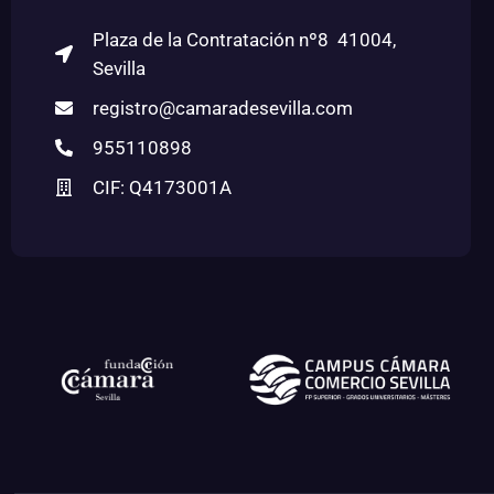
Plaza de la Contratación nº8 41004,
Sevilla
registro@camaradesevilla.com
955110898
CIF: Q4173001A