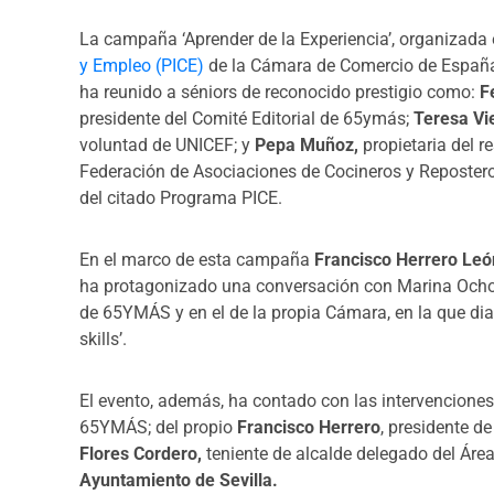
La campaña ‘Aprender de la Experiencia’, organizada
y Empleo (PICE)
de la Cámara de Comercio de España 
ha reunido a séniors de reconocido prestigio como:
F
presidente del Comité Editorial de 65ymás;
Teresa Vie
voluntad de UNICEF; y
Pepa Muñoz,
propietaria del r
Federación de Asociaciones de Cocineros y Repostero
del citado Programa PICE.
En el marco de esta campaña
Francisco Herrero Leó
ha protagonizado una conversación con Marina Ochoa
de 65YMÁS y en el de la propia Cámara, en la que dial
skills’.
El evento, además, ha contado con las intervencione
65YMÁS;
del propio
Francisco Herrero
, presidente d
Flores Cordero,
teniente de alcalde delegado del Áre
Ayuntamiento de Sevilla.