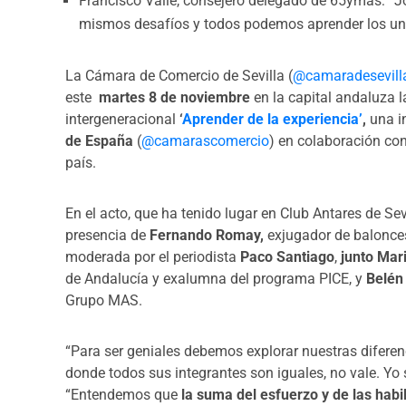
Francisco Valle, consejero delegado de 65ymás: “J
mismos desafíos y todos podemos aprender los uno
La Cámara de Comercio de Sevilla (
@camaradesevill
este
martes 8 de noviembre
en la capital andaluza 
intergeneracional
‘
Aprender de la experiencia’
,
una
i
de España
(
@camarascomercio
) en colaboración con
país.
En el acto, que ha tenido lugar en Club Antares de Sev
presencia de
Fernando Romay,
exjugador de balonce
moderada por el periodista
Paco Santiago
,
junto Mar
de Andalucía y exalumna del programa PICE, y
Belén
Grupo MAS.
“Para ser geniales debemos explorar nuestras difere
donde todos sus integrantes son iguales, no vale. Yo s
“Entendemos que
la suma del esfuerzo y de las hab