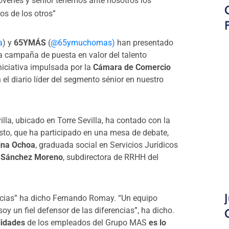
óvenes y sénior tenemos ante nosotros los
s de los otros”
a
) y
65YMÁS
(
@65ymuchomas)
han presentado
la campaña de puesta en valor del talento
niciativa impulsada por la
Cámara de Comercio
 el diario líder del segmento sénior en nuestro
illa, ubicado en Torre Sevilla, ha contado con la
sto, que ha participado en una mesa de debate,
ina Ochoa
, graduada social en Servicios Jurídicos
 Sánchez Moreno
, subdirectora de RRHH del
ncias” ha dicho Fernando Romay. “Un equipo
oy un fiel defensor de las diferencias”, ha dicho.
ilidades
de los empleados del Grupo MAS
es lo