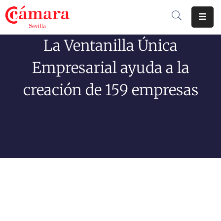
La Ventanilla Única
Cámara
De
Empresarial ayuda a la
Comercio
creación de 159 empresas
Soluciones
Club
Cámara
Internacional
Formación
Jornadas
Tramitaciones