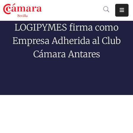
LOGIPYMES firma como
Cámara
De
Empresa Adherida al Club
Comercio
Cámara Antares
Soluciones
Club
Cámara
Internacional
Formación
Jornadas
Tramitaciones