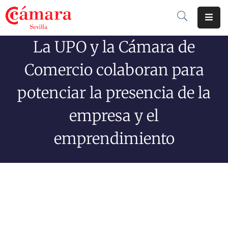
La UPO y la Cámara de
Cámara
De
Comercio colaboran para
Comercio
potenciar la presencia de la
Soluciones
empresa y el
Club
Cámara
emprendimiento
Internacional
Formación
Jornadas
Tramitaciones