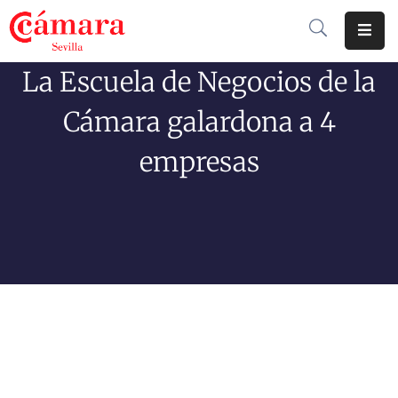
La Escuela de Negocios de la
Cámara
De
Cámara galardona a 4
Comercio
empresas
Soluciones
Club
Cámara
Internacional
Formación
Jornadas
Tramitaciones