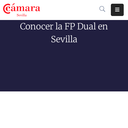
Conocer la FP Dual en
Cámara
De
Sevilla
Comercio
Soluciones
Club
Cámara
Internacional
Formación
Jornadas
Tramitaciones