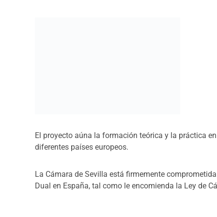
El proyecto aúna la formación teórica y la práctica 
diferentes países europeos.
La Cámara de Sevilla está firmemente comprometida c
Dual en España, tal como le e
El f
in es alcanzar una colaboración estrecha entre Ad
formativos, las empresas y los actores sociales, hac
entorno profesional en el que desean desarrollar su ca
empresarial y con posibilidades de optar a posteriori
que este sistema es capaz de transferir.
Las empresas por su parte, cuentan con la posibilidad