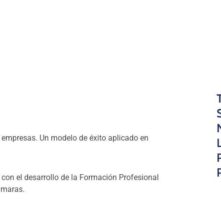
en empresas. Un modelo de éxito aplicado en
on el desarrollo de la Formación Profesional
ncomienda la Ley de Cámaras.
ministraciones Educativas y Laborales, los centros
iendo posible el contacto de los alumnos con un
rrera, familiarizándose, así, con el entorno
 a un puesto de trabajo , gracias a las capacidades
 de incorporar a su plantilla un profesional