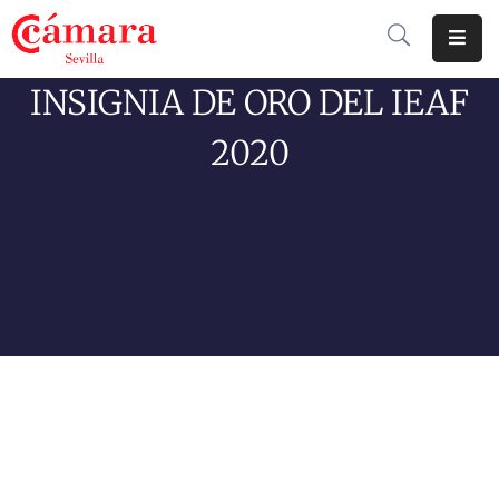
INSIGNIA DE ORO DEL IEAF
Cámara
De
2020
Comercio
Soluciones
Club
Cámara
Internacional
Formación
Jornadas
Tramitaciones