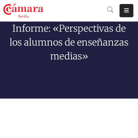
Informe: «Perspectivas de
Cámara
De
los alumnos de enseñanzas
Comercio
medias»
Soluciones
Club
Cámara
Internacional
Formación
Jornadas
Tramitaciones