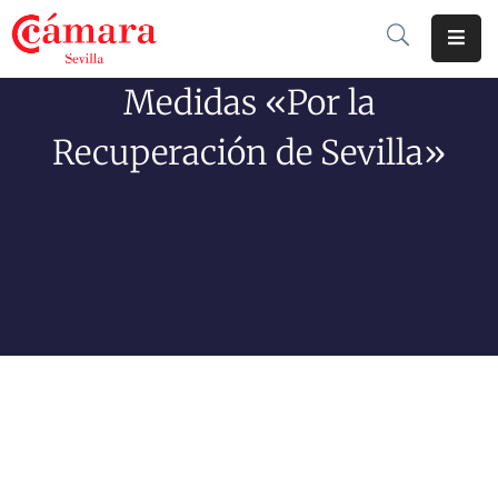
Medidas «Por la
Cámara
De
Recuperación de Sevilla»
Comercio
Soluciones
Club
Cámara
Internacional
Formación
Jornadas
Tramitaciones