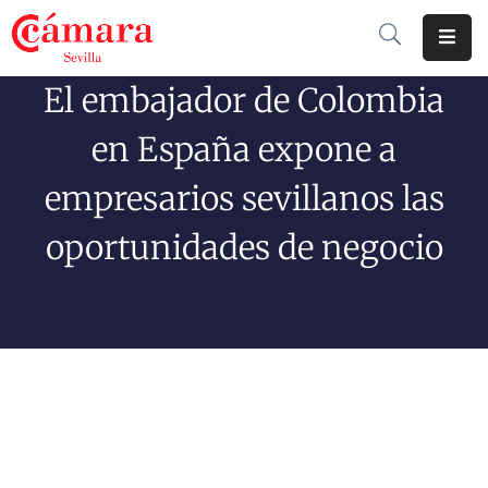
El embajador de Colombia
Cámara
De
en España expone a
Comercio
empresarios sevillanos las
Soluciones
oportunidades de negocio
Club
Cámara
Internacional
Formación
Jornadas
Tramitaciones